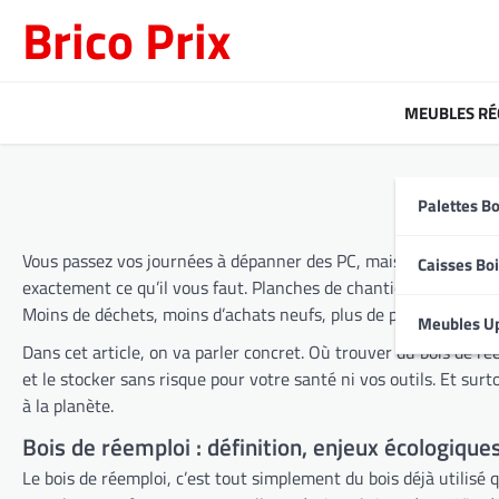
Skip
Brico Prix
to
content
MEUBLES RÉ
Palettes Bo
Vous passez vos journées à dépanner des PC, mais le week-end vo
Caisses Bo
exactement ce qu’il vous faut. Planches de chantier, palettes,
Moins de déchets, moins d’achats neufs, plus de projets futés.
Meubles U
Dans cet article, on va parler concret. Où trouver du bois de 
et le stocker sans risque pour votre santé ni vos outils. Et sur
à la planète.
Bois de réemploi : définition, enjeux écologiqu
Le bois de réemploi, c’est tout simplement du bois déjà utilisé