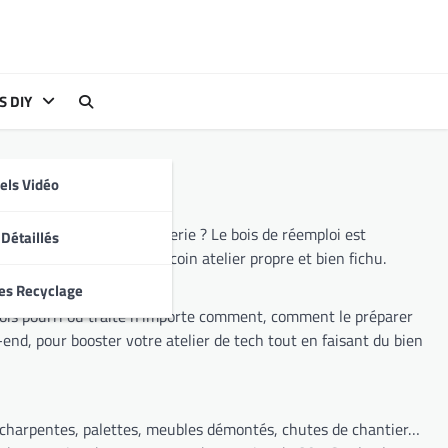
S DIY
iels Vidéo
r la benne de la déchetterie ? Le bois de réemploi est
 Détaillés
atos, bureau gaming ou coin atelier propre et bien fichu.
es Recyclage
 bois pourri ou traité n’importe comment, comment le préparer
k-end, pour booster votre atelier de tech tout en faisant du bien
es charpentes, palettes, meubles démontés, chutes de chantier…