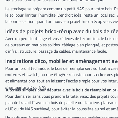
Le stockage se prépare comme un petit NAS pour votre bois. Range
le sol pour limiter l’humidité. L’endroit idéal reste un local sec
la bonne section quand un nouveau projet brico-récup vous vie
Idées de projets brico-récup avec du bois de ré
Avec un peu d’outillage et vos réflexes de technicien, le bois 
de bureaux en meubles solides, câblage bien planqué, et postes 
d’infra : structure, passage de câbles, maintenance facile.
Inspirations déco, mobilier et aménagement ave
Pour un profil technique, le bois de réemploi sert surtout à 
routeurs et switch, ou une étagère robuste pour stocker vos pi
et alimentations, tout en laissant l’accès simple pour vos inte
imprimante 3D ou NAS.
Tutoriels simples pour débuter avec le bois de réemploi en br
Pour démarrer sans vous prendre la tête, visez des projets cou
plan de travail IT avec du bois de palette ou d’anciens plateaux.
d’UC ou de NAS surélevé, pour éviter la poussière au sol et améli
Un petit pas-à-pas simple pour un support de multiprises mural