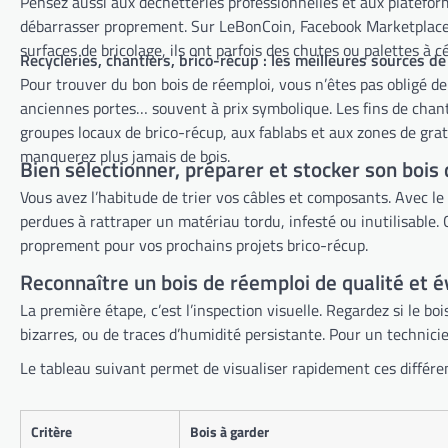
Pensez aussi aux déchetteries professionnelles et aux plateforme
débarrasser proprement. Sur LeBonCoin, Facebook Marketplace ou
surfaces de bricolage, ils ont parfois des chutes ou palettes à c
Recycleries, chantiers, brico-récup : les meilleures sources d
Pour trouver du bon bois de réemploi, vous n’êtes pas obligé de
anciennes portes… souvent à prix symbolique. Les fins de chant
groupes locaux de brico-récup, aux fablabs et aux zones de gra
manquerez plus jamais de bois.
Bien sélectionner, préparer et stocker son bois
Vous avez l’habitude de trier vos câbles et composants. Avec le
perdues à rattraper un matériau tordu, infesté ou inutilisable. 
proprement pour vos prochains projets brico-récup.
Reconnaître un bois de réemploi de qualité et é
La première étape, c’est l’inspection visuelle. Regardez si le b
bizarres, ou de traces d’humidité persistante. Pour un technici
Le tableau suivant permet de visualiser rapidement ces différenc
Critère
Bois à garder