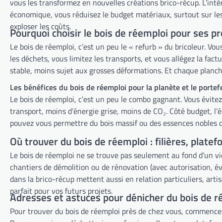
vous les transformez en nouvelles créations brico-récup. L’int
économique, vous réduisez le budget matériaux, surtout sur les
exploser les coûts.
Pourquoi choisir le bois de réemploi pour ses pr
Le bois de réemploi, c’est un peu le « refurb » du bricoleur. V
les déchets, vous limitez les transports, et vous allégez la factu
stable, moins sujet aux grosses déformations. Et chaque planche
Les bénéfices du bois de réemploi pour la planète et le portefe
Le bois de réemploi, c’est un peu le combo gagnant. Vous évitez
transport, moins d’énergie grise, moins de CO₂. Côté budget, l’éc
pouvez vous permettre du bois massif ou des essences nobles qu
Où trouver du bois de réemploi : filières, plate
Le bois de réemploi ne se trouve pas seulement au fond d’un vie
chantiers de démolition ou de rénovation (avec autorisation, é
dans la brico-récup mettent aussi en relation particuliers, arti
parfait pour vos futurs projets.
Adresses et astuces pour dénicher du bois de r
Pour trouver du bois de réemploi près de chez vous, commencez 