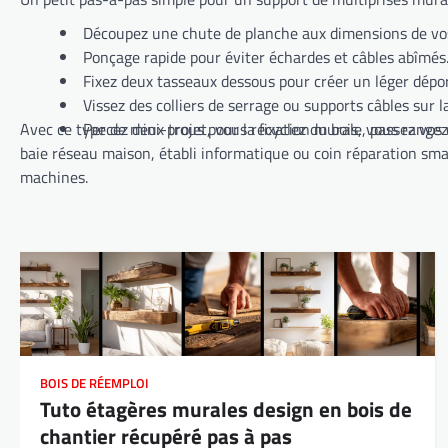
Découpez une chute de planche aux dimensions de vos
Ponçage rapide pour éviter échardes et câbles abîmés
Fixez deux tasseaux dessous pour créer un léger dépo
Vissez des colliers de serrage ou supports câbles sur l
Avec ce type de mini-projet, vous recyclez du bois, vous rangez
Percez deux trous pour la fixation murale, passez vos c
baie réseau maison, établi informatique ou coin réparation sma
machines.
BOIS DE RÉEMPLOI
Tuto étagères murales design en bois de
chantier récupéré pas à pas