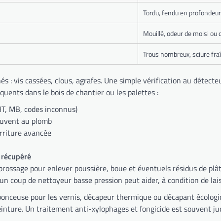
Tordu, fendu en profondeur
Mouillé, odeur de moisi ou
Trous nombreux, sciure fraî
s : vis cassées, clous, agrafes. Une simple vérification au détect
quents dans le bois de chantier ou les palettes :
T, MB, codes inconnus)
ouvent au plomb
urriture avancée
 récupéré
brossage pour enlever poussière, boue et éventuels résidus de plâtr
, un coup de nettoyeur basse pression peut aider, à condition de la
 et ponceuse pour les vernis, décapeur thermique ou décapant écolog
peinture. Un traitement anti-xylophages et fongicide est souvent j