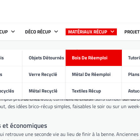
CUP
DÉCO RÉCUP
MATÉRIAUX RÉCUP
PROJET
Bois de réemploi
is
Objets Détournés
Bois De Réemploi
Tutor
us avez envie de bricoler malin, sans exploser le budget ni rempli
is
Verre Recyclé
Métal De Réemploi
Plans
 anciens meubles… transformés en établis, rangements pour votre m
pcyclés
Métal Recyclé
Textiles Récup
Astuc
réemploi près de chez vous, comment le choisir sans tomber sur du
tout, des idées brico-récup simples, faisables le soir ou sur un wee
es et économiques
 qui retrouve une seconde vie au lieu de finir à la benne. Ancienn