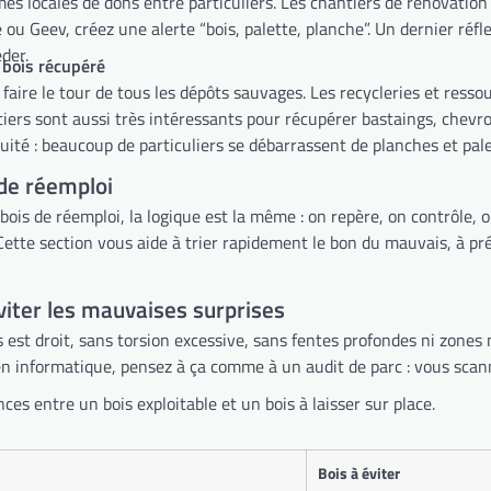
s locales de dons entre particuliers. Les chantiers de rénovation s
 Geev, créez une alerte “bois, palette, planche”. Un dernier réfle
éder.
e bois récupéré
 faire le tour de tous les dépôts sauvages. Les recycleries et ress
iers sont aussi très intéressants pour récupérer bastaings, chevr
tuité : beaucoup de particuliers se débarrassent de planches et pa
 de réemploi
 bois de réemploi, la logique est la même : on repère, on contrôle,
Cette section vous aide à trier rapidement le bon du mauvais, à prép
viter les mauvaises surprises
ois est droit, sans torsion excessive, sans fentes profondes ni zone
en informatique, pensez à ça comme à un audit de parc : vous scann
es entre un bois exploitable et un bois à laisser sur place.
Bois à éviter