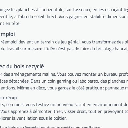
z les planches à l’horizontale, sur tasseaux, en les espaçant légèr
, ventilé, à l’abri du soleil direct. Vous gagnez en stabilité dimensi
nt en tête.
emploi
de réemploi devient un terrain de jeu génial. Vous transformez des 
de travail sur mesure. L’idée n’est pas de faire du bricolage banc
c du bois recyclé
créer des aménagements malins. Vous pouvez monter un bureau profo
èces détachées. Dans un coin gaming ou labo perso, des planches r
rventions. Même en déco, vous gardez le côté pratique : panneaux m
ico-récup
rts, comme si vous testiez un nouveau script en environnement de t
 Vous apprenez à démonter, trier, visser droit, tout en prévoyant to
orer la ventilation sous le boîtier.
 en bois de réemploi peut vous mettre en confiance :