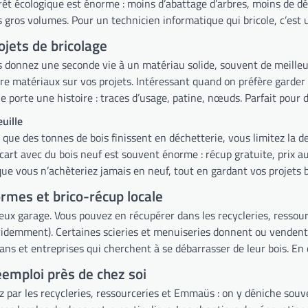
érêt écologique est énorme : moins d’abattage d’arbres, moins de d
 gros volumes. Pour un technicien informatique qui bricole, c’est
ojets de bricolage
ous donnez une seconde vie à un matériau solide, souvent de meille
re matériaux sur vos projets. Intéressant quand on préfère garder le 
 porte une histoire : traces d’usage, patine, nœuds. Parfait pour d
uille
 que des tonnes de bois finissent en déchetterie, vous limitez la d
art avec du bois neuf est souvent énorme : récup gratuite, prix au k
e vous n’achèteriez jamais en neuf, tout en gardant vos projets b
formes et brico-récup locale
ux garage. Vous pouvez en récupérer dans les recycleries, ressourc
videmment). Certaines scieries et menuiseries donnent ou vendent à
sans et entreprises qui cherchent à se débarrasser de leur bois. En 
éemploi près de chez soi
par les recycleries, ressourceries et Emmaüs : on y déniche souve