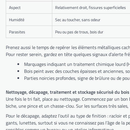
Aspect
Relativement droit, fissures superficielles
Humidité
Sec au toucher, sans odeur
Parasites
Peu ou pas de trous, bois dur
Prenez aussi le temps de repérer les éléments métalliques caché
Pour rester serein, gardez en tête quelques signaux d’alerte fré
Marquages indiquant un traitement chimique lourd (H
Bois peint avec des couches épaisses et anciennes, s
Parties noircies profondes, signe de brûlure ou de po
Nettoyage, décapage, traitement et stockage sécurisé du bois
Une fois le tri fait, place au nettoyage. Commencez par un bon 
biche, une pince et un chasse-clou. Sur les surfaces très sales
Pour le décapage, adaptez l’outil au type de finition : racloir
gants, lunettes, surtout si vous ne connaissez pas l’âge de la 
sensibles comme un bureau ou un atelier informatique.