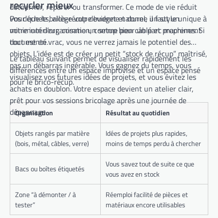
recycler mieux
détourner, réparer ou transformer. Ce mode de vie réduit
vos déchets, allège votre budget et donne un style unique à
Pour que le brico-récup devienne naturel, il faut un
votre intérieur, comme un setup bien câblé et proprement
minimum d’organisation, comme pour un parc machines. Si
documenté.
tout est en vrac, vous ne verrez jamais le potentiel des
objets. L’idée est de créer un petit “stock de récup” maîtrisé,
Le tableau suivant permet de visualiser rapidement les
pas un débarras ingérable. Vous gagnez du temps, vous
différences entre un espace improvisé et un espace pensé
visualisez vos futures idées de projets, et vous évitez les
pour le brico-récup.
achats en doublon. Votre espace devient un atelier clair,
prêt pour vos sessions bricolage après une journée de
dépannage.
Organisation
Résultat au quotidien
Objets rangés par matière
Idées de projets plus rapides,
(bois, métal, câbles, verre)
moins de temps perdu à chercher
Vous savez tout de suite ce que
Bacs ou boîtes étiquetés
vous avez en stock
Zone “à démonter / à
Réemploi facilité de pièces et
tester”
matériaux encore utilisables