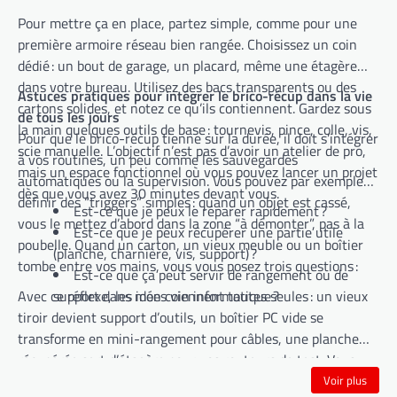
Pour mettre ça en place, partez simple, comme pour une
première armoire réseau bien rangée. Choisissez un coin
dédié : un bout de garage, un placard, même une étagère
dans votre bureau. Utilisez des bacs transparents ou des
Astuces pratiques pour intégrer le brico-récup dans la vie
cartons solides, et notez ce qu’ils contiennent. Gardez sous
de tous les jours
la main quelques outils de base : tournevis, pince, colle, vis,
Pour que le brico-récup tienne sur la durée, il doit s’intégrer
scie manuelle. L’objectif n’est pas d’avoir un atelier de pro,
à vos routines, un peu comme les sauvegardes
mais un espace fonctionnel où vous pouvez lancer un projet
automatiques ou la supervision. Vous pouvez par exemple
dès que vous avez 30 minutes devant vous.
définir des “triggers” simples : quand un objet est cassé,
Est-ce que je peux le réparer rapidement ?
vous le mettez d’abord dans la zone “à démonter”, pas à la
Est-ce que je peux récupérer une partie utile
poubelle. Quand un carton, un vieux meuble ou un boîtier
(planche, charnière, vis, support) ?
tombe entre vos mains, vous vous posez trois questions :
Est-ce que ça peut servir de rangement ou de
Avec ce réflexe, les idées viennent toutes seules : un vieux
support dans mon coin informatique ?
tiroir devient support d’outils, un boîtier PC vide se
transforme en mini-rangement pour câbles, une planche
récupérée sert d’étagère pour vos routeurs de test. Vous
réduisez vos déchets, vous dépensez moins, et vous créez
Voir plus