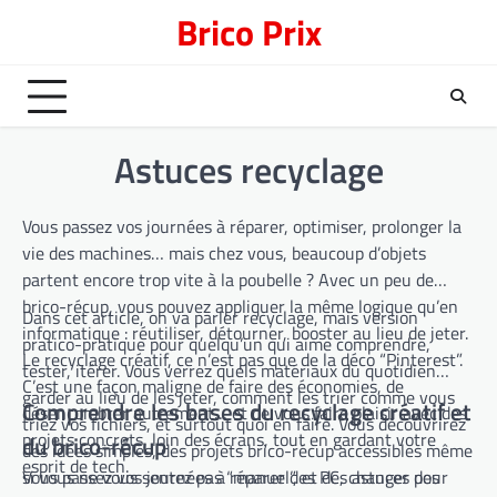
Skip
Brico Prix
to
content
Astuces recyclage
Vous passez vos journées à réparer, optimiser, prolonger la
vie des machines… mais chez vous, beaucoup d’objets
partent encore trop vite à la poubelle ? Avec un peu de
brico-récup, vous pouvez appliquer la même logique qu’en
Dans cet article, on va parler recyclage, mais version
informatique : réutiliser, détourner, booster au lieu de jeter.
pratico-pratique pour quelqu’un qui aime comprendre,
Le recyclage créatif, ce n’est pas que de la déco “Pinterest”.
tester, itérer. Vous verrez quels matériaux du quotidien
C’est une façon maligne de faire des économies, de
garder au lieu de les jeter, comment les trier comme vous
Comprendre les bases du recyclage créatif et
désencombrer autrement… et de vous faire plaisir avec des
triez vos fichiers, et surtout quoi en faire. Vous découvrirez
projets concrets, loin des écrans, tout en gardant votre
du brico-récup
des idées simples, des projets brico-récup accessibles même
esprit de tech.
si vous ne vous sentez pas “manuel”, et des astuces pour
Vous passez vos journées à réparer des PC, changer des