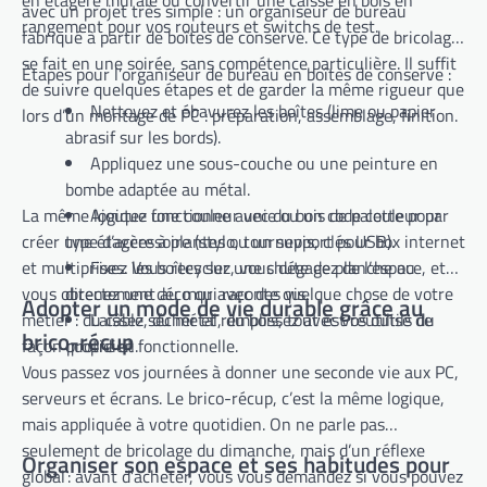
en étagère murale ou convertir une caisse en bois en
avec un projet très simple : un organiseur de bureau
rangement pour vos routeurs et switchs de test.
fabriqué à partir de boîtes de conserve. Ce type de bricolage
se fait en une soirée, sans compétence particulière. Il suffit
Étapes pour l’organiseur de bureau en boîtes de conserve :
de suivre quelques étapes et de garder la même rigueur que
Nettoyez et ébavurez les boîtes (lime ou papier
lors d’un montage de PC : préparation, assemblage, finition.
abrasif sur les bords).
Appliquez une sous-couche ou une peinture en
bombe adaptée au métal.
La même logique fonctionne avec du bois de palette pour
Ajoutez une couleur unie ou un code couleur par
créer une étagère à plantes ou un support pour box internet
type d’accessoire (stylo, tournevis, clés USB).
et multiprises. Vous recyclez, vous dégagez de l’espace, et
Fixez les boîtes sur une chute de planche ou
vous obtenez une déco qui raconte quelque chose de votre
directement au mur avec des vis.
Adopter un mode de vie durable grâce au
métier : du câble, du métal, du bois, tout est réutilisé de
Laissez sécher et remplissez avec vos outils du
brico-récup
façon propre et fonctionnelle.
quotidien.
Vous passez vos journées à donner une seconde vie aux PC,
serveurs et écrans. Le brico-récup, c’est la même logique,
mais appliquée à votre quotidien. On ne parle pas
seulement de bricolage du dimanche, mais d’un réflexe
Organiser son espace et ses habitudes pour
global : avant d’acheter, vous vous demandez si vous pouvez